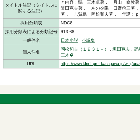
＊内容：鶸 三木卓著． 月山 森敦
タイトル注記（タイトルに
阪田寛夫著． あの夕陽 日野啓三著．
関する注記）
著． 志賀島 岡松和夫著． 年譜：ｐ
採用分類表
NDC8
採用分類表による分類記号
913.68
一般件名
日本小説
,
小説集
岡松和夫（１９３１－）
,
坂田寛夫
,
野
個人件名
三木卓
URL
https://www.klnet.pref.kanagawa.jp/winj/op