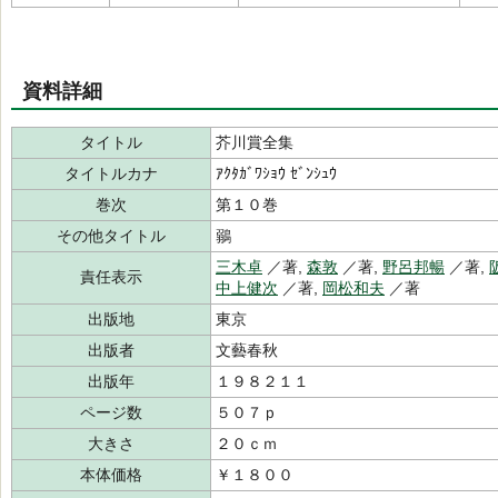
資料詳細
タイトル
芥川賞全集
タイトルカナ
ｱｸﾀｶﾞﾜｼｮｳ ｾﾞﾝｼｭｳ
巻次
第１０巻
その他タイトル
鶸
三木卓
／著,
森敦
／著,
野呂邦暢
／著,
責任表示
中上健次
／著,
岡松和夫
／著
出版地
東京
出版者
文藝春秋
出版年
１９８２１１
ページ数
５０７ｐ
大きさ
２０ｃｍ
本体価格
￥１８００