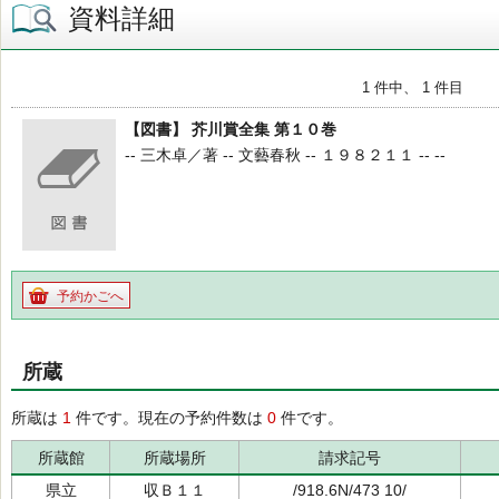
資料詳細
1 件中、 1 件目
【図書】 芥川賞全集 第１０巻
-- 三木卓／著 -- 文藝春秋 -- １９８２１１ -- --
予約かごへ
所蔵
所蔵は
1
件です。現在の予約件数は
0
件です。
所蔵館
所蔵場所
請求記号
県立
収Ｂ１１
/918.6N/473 10/