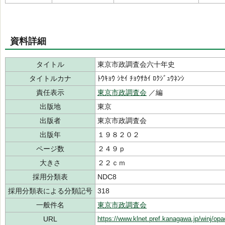
資料詳細
タイトル
東京市政調査会六十年史
タイトルカナ
ﾄｳｷｮｳ ｼｾｲ ﾁｮｳｻｶｲ ﾛｸｼﾞｭｳﾈﾝｼ
責任表示
東京市政調査会
／編
出版地
東京
出版者
東京市政調査会
出版年
１９８２０２
ページ数
２４９ｐ
大きさ
２２ｃｍ
採用分類表
NDC8
採用分類表による分類記号
318
一般件名
東京市政調査会
URL
https://www.klnet.pref.kanagawa.jp/winj/op