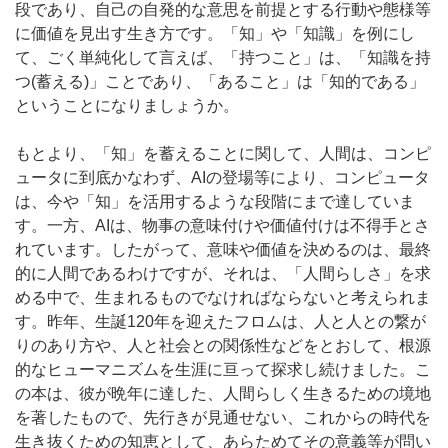
段であり、自己の自発的な意思を前提とする行動や態様等
に価値を見出す生き方です。「知」や「知識」を例にし
て、ごく単純化して言えば、「持つこと」は、「知識を持
つ(蓄える)」ことであり、「あること」は「知的である」
ということになりましょうか。
もとより、「知」を蓄えることに関して、人間は、コンピ
ュータに到底かなわず、AIの登場等により、コンピュータ
は、今や「知」を活用するような段階にまで達していま
す。一方、AIは、物事の意味付けや価値付けは不得手とさ
れています。したがって、意味や価値を決めるのは、最終
的に人間であるわけですが、それは、「人間らしさ」を求
める中で、生まれるものでなければならないと考えられま
す。昨年、生誕120年を迎えたフロムは、人と人との繋が
りのあり方や、人と社会との関係性などをとおして、根源
的なヒューマニズムを生涯に亘って探求し続けました。こ
の本は、彼が晩年に達した、人間らしく生きるための境地
を著したもので、先行きが見通せない、これからの時代を
生き抜くための知恵として、あらためてその意義等が問い