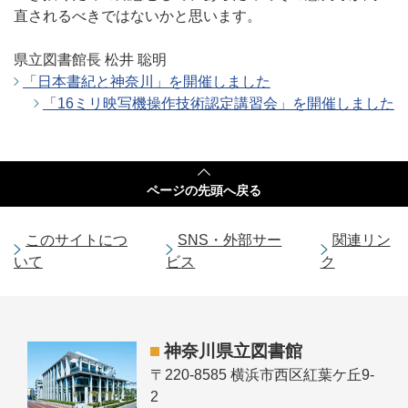
直されるべきではないかと思います。
県立図書館長 松井 聡明
「日本書紀と神奈川」を開催しました
「16ミリ映写機操作技術認定講習会」を開催しました
ページの
先頭へ戻る
このサイトにつ
SNS・外部サー
関連リン
いて
ビス
ク
神奈川県立図書館
〒220-8585 横浜市西区紅葉ケ丘9-
2