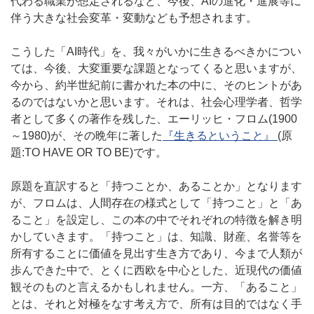
代わる職業が想定されるなど、今後、AIの進化・進展等に
伴う大きな社会変革・変動なども予想されます。
こうした「AI時代」を、我々がいかに生きるべきかについ
ては、今後、大変重要な課題となってくると思いますが、
今から、約半世紀前に書かれた本の中に、そのヒントがあ
るのではないかと思います。それは、社会心理学者、哲学
者として多くの著作を残した、エーリッヒ・フロム(1900
～1980)が、その晩年に著した
『生きるということ』
(原
題:TO
HAVE
OR TO BE)です。
原題を直訳すると「持つことか、あることか」となります
が、フロムは、人間存在の様式として「持つこと」と「あ
ること」を設定し、この本の中でそれぞれの特徴を解き明
かしていきます。「持つこと」は、知識、財産、名誉等を
所有することに価値を見出す生き方であり、今まで人類が
歩んできた中で、とくに西欧を中心とした、近現代の価値
観そのものと言えるかもしれません。一方、「あること」
とは、それと対極をなす考え方で、所有は目的ではなく手