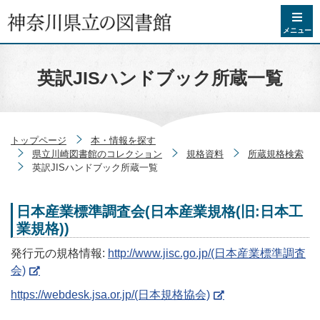
コンテンツへスキップ
メニュー
英訳JISハンドブック所蔵一覧
トップページ
本・情報を探す
県立川崎図書館のコレクション
規格資料
所蔵規格検索
英訳JISハンドブック所蔵一覧
日本産業標準調査会(日本産業規格(旧:日本工
業規格))
発行元の規格情報:
http://www.jisc.go.jp/(日本産業標準調査
会)
https://webdesk.jsa.or.jp/(日本規格協会)