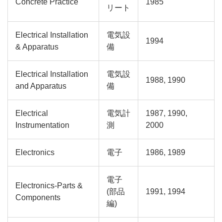
Concrete Practice
1985
リート
Electrical Installation
電気設
1994
& Apparatus
備
Electrical Installation
電気設
1988, 1990
and Apparatus
備
Electrical
電気計
1987, 1990,
Instrumentation
測
2000
Electronics
電子
1986, 1989
電子
Electronics-Parts &
(部品
1991, 1994
Components
編)