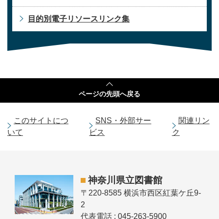
目的別電子リソースリンク集
ページの
先頭へ戻る
このサイトにつ
SNS・外部サー
関連リン
いて
ビス
ク
神奈川県立図書館
〒220-8585 横浜市西区紅葉ケ丘9-
2
代表電話 : 045-263-5900