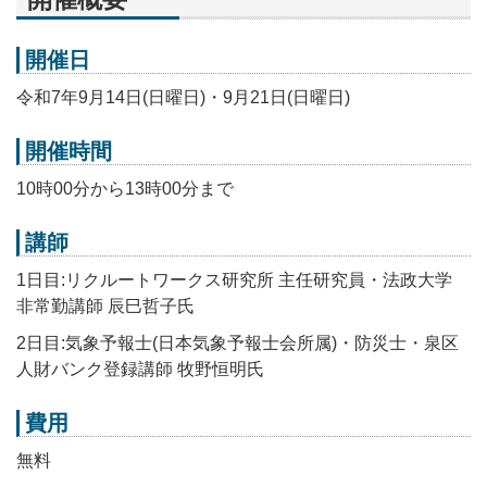
開催日
令和7年9月14日(日曜日)・9月21日(日曜日)
開催時間
10時
00
分から
13
時
00
分まで
講師
1
日目:
リクルートワークス研究所 主任研究員・法政大学
非常勤講師 辰巳哲子氏
2
日目:
気象予報士(日本気象予報士会所属)・防災士・泉区
人財バンク登録講師 牧野恒明氏
費用
無料