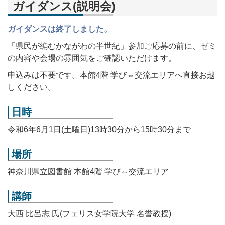
ガイダンス(説明会)
ガイダンスは終了しました。
「県民が編むかながわの半世紀」参加ご応募の前に、ゼミ
の内容や会場の雰囲気をご確認いただけます。
申込みは不要です。本館4階 学び⇔交流エリアへ直接お越
しください。
日時
令和6年6月1日(土曜日)13時
30
分から
15
時
30
分まで
場所
神奈川県立図書館 本館4階 学び⇔交流エリア
講師
大西 比呂志 氏(フェリス女学院大学 名誉教授)