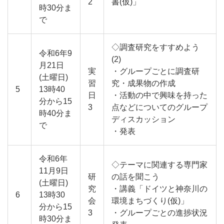
2
書(仮)」
時30分ま
で
◇調査研究をすすめよう
令和6年9
(2)
月21日
実
・グループごとに調査研
(土曜日)
習
究・成果物の作成
5
13時40
日
・活動の中で興味を持った
分から15
3
点などについてのグループ
時40分ま
ディスカッション
で
・発表
令和6年
◇テーマに関連する専門家
11月9日
研
の話を聞こう
(土曜日)
究
・講義「ドイツと神奈川の
6
13時30
会
環境まちづくり(仮)」
分から15
3
・グループごとの進捗状況
時30分ま