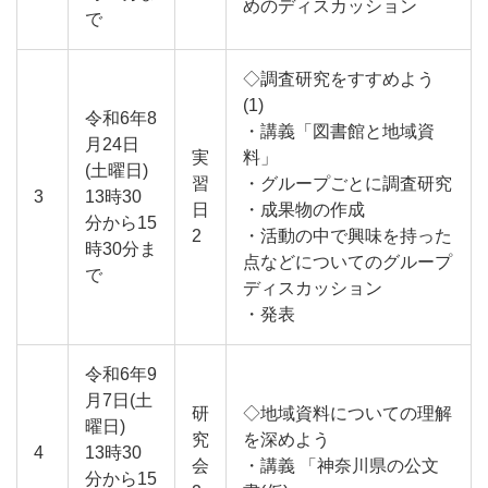
めのディスカッション
で
◇調査研究をすすめよう
(1)
令和6年8
・講義「図書館と地域資
月24日
実
料」
(土曜日)
習
・グループごとに調査研究
3
13時30
日
・成果物の作成
分から15
2
・活動の中で興味を持った
時30分ま
点などについてのグループ
で
ディスカッション
・発表
令和6年9
月7日(土
研
◇地域資料についての理解
曜日)
究
を深めよう
4
13時30
会
・講義 「神奈川県の公文
分から15