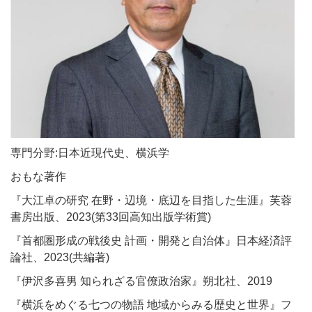
専門分野:日本近現代史、横浜学
おもな著作
『大江卓の研究 在野・辺境・底辺を目指した生涯』芙蓉
書房出版、
2023(第33回高知出版学術賞)
『首都圏形成の戦後史 計画・開発と自治体』日本経済評
論社、2023(共編著)
『伊沢多喜男 知られざる官僚政治家』朔北社、2019
『横浜をめぐる七つの物語 地域からみる歴史と世界』フ