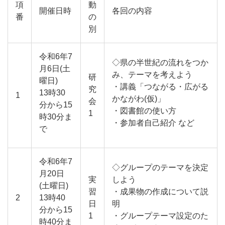
項
動
開催日時
各回の内容
番
の
別
令和6年7
◇県の半世紀の流れをつか
月6日(土
み、テーマを考えよう
研
曜日)
・講義「つながる・広がる
究
13時30
1
かながわ(仮)」
会
分から15
・図書館の使い方
1
時30分ま
・参加者自己紹介 など
で
令和6年7
◇グループのテーマを決定
月20日
実
しよう
(土曜日)
習
・成果物の作成について説
2
13時40
日
明
分から15
1
・グループテーマ設定のた
時40分ま