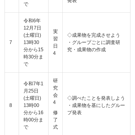
発表
で
令和6年
12月7日
実
(土曜日)
◇成果物を完成させよう
習
7
13時30
・グループごとに調査研
日
分から15
究・成果物の作成
4
時30分ま
で
研
令和7年1
究
月25日
会
(土曜日)
◇調べたことを発表しよう
4
8
13時00
・成果物を基にしたグルー
分から16
修
プ発表
時00分ま
了
で
式