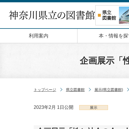
コンテンツへスキップ
県立
図書館
利用案内
本・情報を探
企画展示「
トップページ
県立図書館
展示(県立図書館)
2023年2月 1日
公開
展示