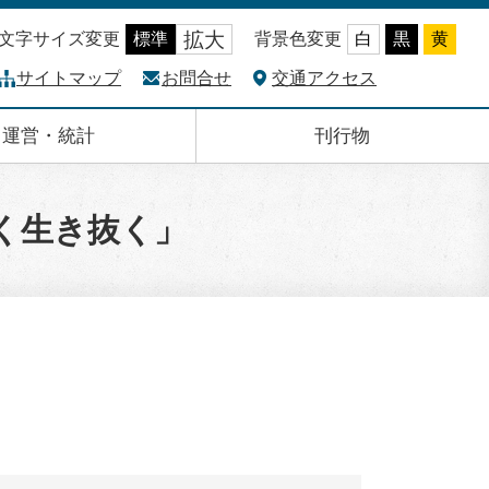
拡大
文字サイズ変更
標準
背景色変更
白
黒
黄
サイトマップ
お問合せ
交通アクセス
運営・統計
刊行物
く生き抜く」