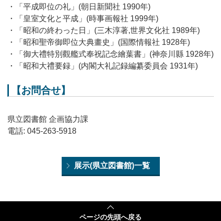
・「平成即位の礼」(朝日新聞社 1990年)
・「皇室文化と平成」(時事画報社 1999年)
・「昭和の終わった日」(三木淳著,世界文化社 1989年)
・「昭和聖帝御即位大典畫史」(国際情報社 1928年)
・「御大禮特別觀艦式奉祝記念繪葉書」(神奈川縣 1928年)
・「昭和大禮要録」(内閣大礼記録編纂委員会 1931年)
【お問合せ】
県立図書館 企画協力課
電話: 045-263-5918
展示(県立図書館)一覧
ページの
先頭へ戻る