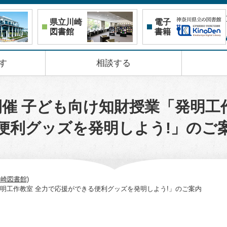
県立川崎
電子
図書館
書籍
す
相談する
日)開催 子ども向け知財授業「発明
便利グッズを発明しよう!」のご
崎図書館)
業「発明工作教室 全力で応援ができる便利グッズを発明しよう!」のご案内