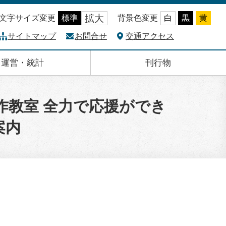
拡大
文字サイズ変更
標準
背景色変更
白
黒
黄
サイトマップ
お問合せ
交通アクセス
運営・統計
刊行物
工作教室 全力で応援ができ
案内