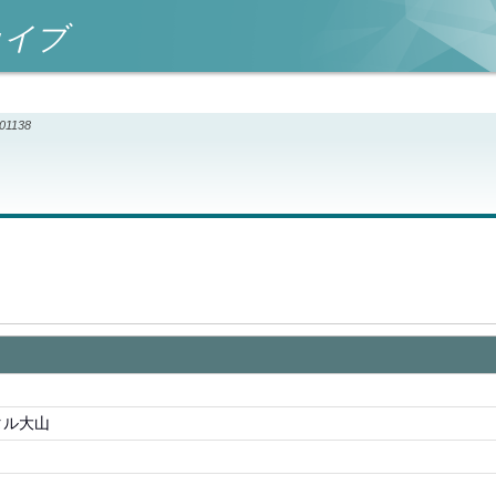
カイブ
001138
タル大山