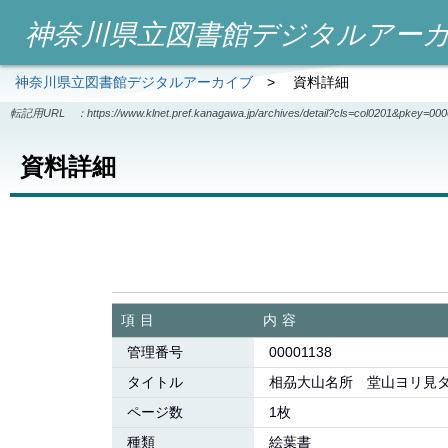
神奈川県立図書館デジタルアー
神奈川県立図書館デジタルアーカイブ
>
資料詳細
転記用URL ：
https://www.klnet.pref.kanagawa.jp/archives/detail?cls=col0201&pkey=00
資料詳細
項目
内容
管理番号
00001138
タイトル
相刕大山名所 堂山ヨリ見
ページ数
1枚
種類
絵葉書