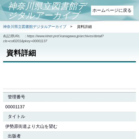
神奈川県立図書館デ
ホームページに戻る
ジタルアーカイブ
神奈川県立図書館デジタルアーカイブ
>
資料詳細
転記用URL ：
https://www.klnet.pref.kanagawa.jp/archives/detail?
cls=col0201&pkey=00001137
資料詳細
管理番号
00001137
タイトル
伊勢原街道より大山を望む
出版者