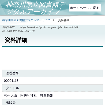
神奈川県立図書館デ
ホームページに戻る
ジタルアーカイブ
神奈川県立図書館デジタルアーカイブ
>
資料詳細
転記用URL ：
https://www.klnet.pref.kanagawa.jp/archives/detail?
cls=col0201&pkey=00001115
資料詳細
管理番号
00001115
タイトル
相州大山 阿夫利神社 舞童舞姫
出版者