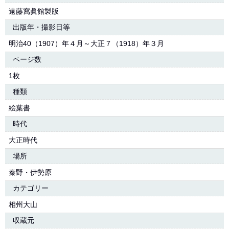
遠藤寫眞館製版
出版年・撮影日等
明治40（1907）年４月～大正７（1918）年３月
ページ数
1枚
種類
絵葉書
時代
大正時代
場所
秦野・伊勢原
カテゴリー
相州大山
収蔵元