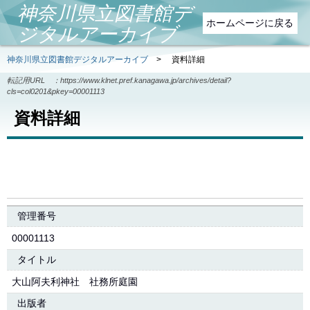
神奈川県立図書館デ
ホームページに戻る
ジタルアーカイブ
神奈川県立図書館デジタルアーカイブ
>
資料詳細
転記用URL ：
https://www.klnet.pref.kanagawa.jp/archives/detail?
cls=col0201&pkey=00001113
資料詳細
管理番号
00001113
タイトル
大山阿夫利神社 社務所庭園
出版者