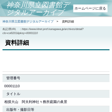
神奈川県立図書館デ
ホームページに戻る
ジタルアーカイブ
神奈川県立図書館デジタルアーカイブ
>
資料詳細
転記用URL ：
https://www.klnet.pref.kanagawa.jp/archives/detail?
cls=col0201&pkey=00001110
資料詳細
管理番号
00001110
タイトル
相摸大山 阿夫利神社々務所庭園の眞景
出版年・撮影日等