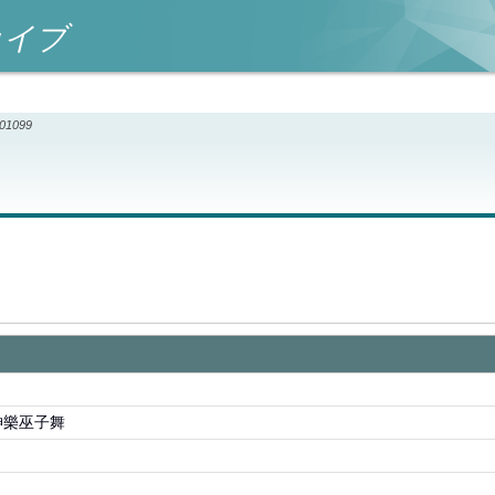
カイブ
001099
神樂巫子舞