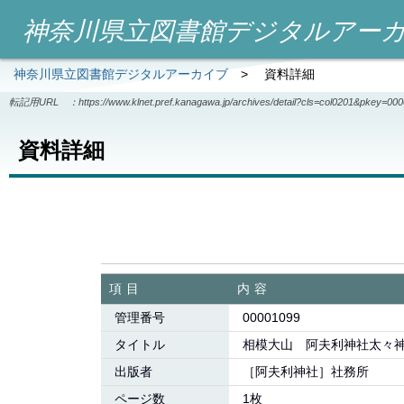
神奈川県立図書館デジタルアー
神奈川県立図書館デジタルアーカイブ
>
資料詳細
転記用URL ：
https://www.klnet.pref.kanagawa.jp/archives/detail?cls=col0201&pkey=00
資料詳細
項目
内容
管理番号
00001099
タイトル
相模大山 阿夫利神社太々
出版者
［阿夫利神社］社務所
ページ数
1枚