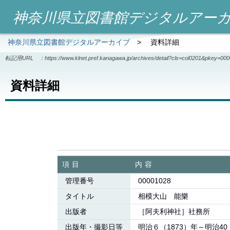
神奈川県立図書館デジタルアー
神奈川県立図書館デジタルアーカイブ
>
資料詳細
転記用URL ：
https://www.klnet.pref.kanagawa.jp/archives/detail?cls=col0201&pkey=00
資料詳細
項目
内容
管理番号
00001028
タイトル
相模大山 能樂
出版者
［阿夫利神社］社務所
出版年・撮影日等
明治６（1873）年～明治40