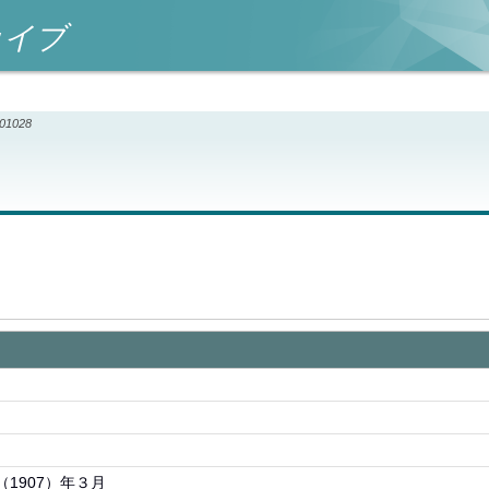
カイブ
001028
（1907）年３月