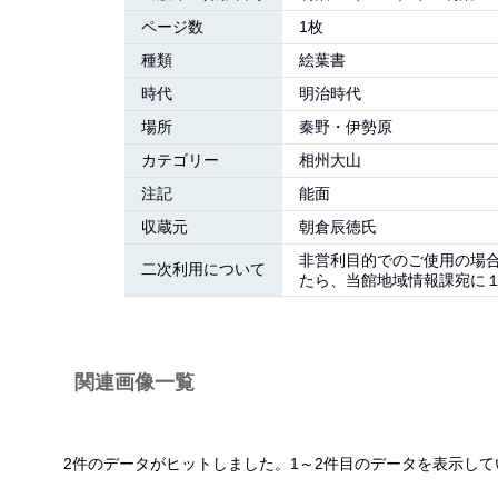
ページ数
1枚
種類
絵葉書
時代
明治時代
場所
秦野・伊勢原
カテゴリー
相州大山
注記
能面
収蔵元
朝倉辰徳氏
非営利目的でのご使用の場
二次利用について
たら、当館地域情報課宛に１
関連画像一覧
2件のデータがヒットしました。1～2件目のデータを表示して