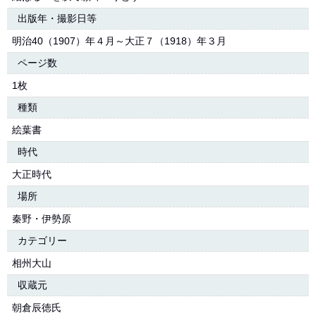
出版年・撮影日等
明治40（1907）年４月～大正７（1918）年３月
ページ数
1枚
種類
絵葉書
時代
大正時代
場所
秦野・伊勢原
カテゴリー
相州大山
収蔵元
朝倉辰徳氏