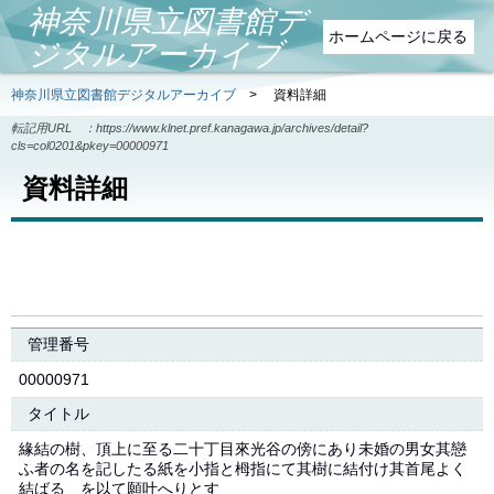
神奈川県立図書館デ
ホームページに戻る
ジタルアーカイブ
神奈川県立図書館デジタルアーカイブ
>
資料詳細
転記用URL ：
https://www.klnet.pref.kanagawa.jp/archives/detail?
cls=col0201&pkey=00000971
資料詳細
管理番号
00000971
タイトル
緣結の樹、頂上に至る二十丁目來光谷の傍にあり未婚の男女其戀
ふ者の名を記したる紙を小指と栂指にて其樹に結付け其首尾よく
結ばるゝを以て願叶へりとす