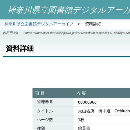
神奈川県立図書館デジタルアー
神奈川県立図書館デジタルアーカイブ
>
資料詳細
転記用URL ：
https://www.klnet.pref.kanagawa.jp/archives/detail?cls=col0201&pkey=00
資料詳細
項目
内容
管理番号
00000966
タイトル
大山名所 御中道 Ochiudo,
ページ数
1枚
種類
絵葉書