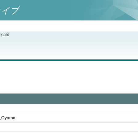
カイブ
000966
Oyama