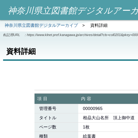
神奈川県立図書館デジタルアー
神奈川県立図書館デジタルアーカイブ
>
資料詳細
転記用URL ：
https://www.klnet.pref.kanagawa.jp/archives/detail?cls=col0201&pkey=00
資料詳細
項目
内容
管理番号
00000965
タイトル
相刕大山名所 頂上御中道
ページ数
1枚
種類
絵葉書