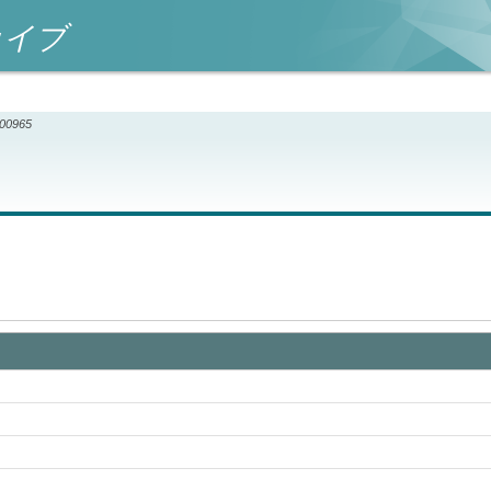
カイブ
000965