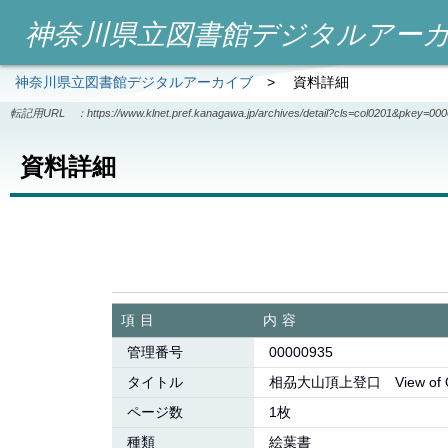
神奈川県立図書館デジタルアー
神奈川県立図書館デジタルアーカイブ
>
資料詳細
転記用URL ：
https://www.klnet.pref.kanagawa.jp/archives/detail?cls=col0201&pkey=00
資料詳細
項目
内容
管理番号
00000935
タイトル
相刕大山頂上登口 View of 
ページ数
1枚
種類
絵葉書