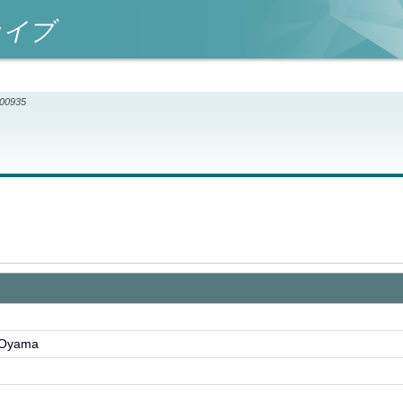
カイブ
000935
Oyama