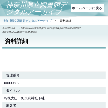
神奈川県立図書館デ
ホームページに戻る
ジタルアーカイブ
神奈川県立図書館デジタルアーカイブ
>
資料詳細
転記用URL ：
https://www.klnet.pref.kanagawa.jp/archives/detail?
cls=col0201&pkey=00000892
資料詳細
管理番号
00000892
タイトル
相模大山 阿夫利神社下社
出版者