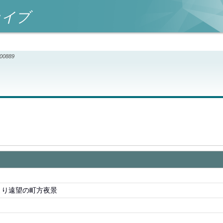
カイブ
000889
より遠望の町方夜景