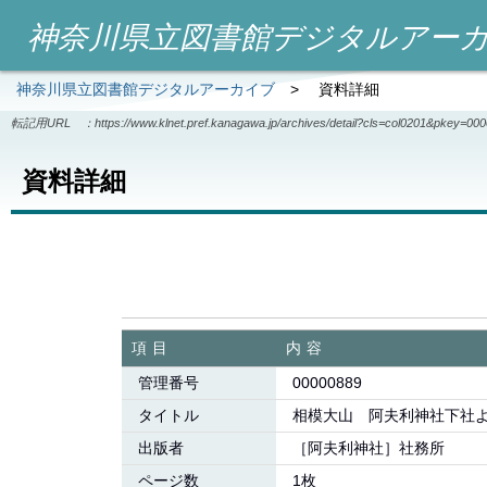
神奈川県立図書館デジタルアー
神奈川県立図書館デジタルアーカイブ
>
資料詳細
転記用URL ：
https://www.klnet.pref.kanagawa.jp/archives/detail?cls=col0201&pkey=00
資料詳細
項目
内容
管理番号
00000889
タイトル
相模大山 阿夫利神社下社
出版者
［阿夫利神社］社務所
ページ数
1枚