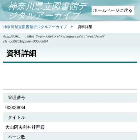
神奈川県立図書館デ
ホームページに戻る
ジタルアーカイブ
神奈川県立図書館デジタルアーカイブ
>
資料詳細
転記用URL ：
https://www.klnet.pref.kanagawa.jp/archives/detail?
cls=col0201&pkey=00000884
資料詳細
管理番号
00000884
タイトル
大山阿夫利神社拜殿
ページ数