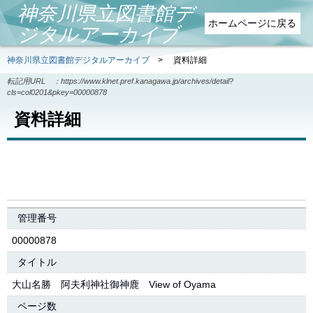
神奈川県立図書館デ
ホームページに戻る
ジタルアーカイブ
神奈川県立図書館デジタルアーカイブ
>
資料詳細
転記用URL ：
https://www.klnet.pref.kanagawa.jp/archives/detail?
cls=col0201&pkey=00000878
資料詳細
管理番号
00000878
タイトル
大山名勝 阿夫利神社御神鹿 View of Oyama
ページ数