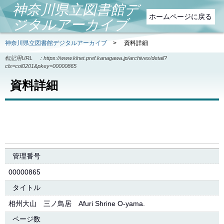
神奈川県立図書館デ
ホームページに戻る
ジタルアーカイブ
神奈川県立図書館デジタルアーカイブ
>
資料詳細
転記用URL ：
https://www.klnet.pref.kanagawa.jp/archives/detail?
cls=col0201&pkey=00000865
資料詳細
管理番号
00000865
タイトル
相州大山 三ノ鳥居 Afuri Shrine O-yama.
ページ数