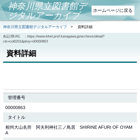
神奈川県立図書館デ
ホームページに戻る
ジタルアーカイブ
神奈川県立図書館デジタルアーカイブ
>
資料詳細
転記用URL ：
https://www.klnet.pref.kanagawa.jp/archives/detail?
cls=col0201&pkey=00000863
資料詳細
管理番号
00000863
タイトル
相州大山名所 阿夫利神社三ノ鳥居 SHIRINE AFURI OF OYAM
A