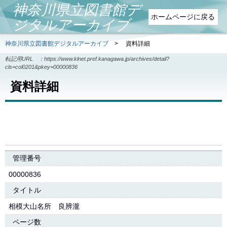
神奈川県立図書館デ
ホームページに戻る
ジタルアーカイブ
神奈川県立図書館デジタルアーカイブ
>
資料詳細
転記用URL ：
https://www.klnet.pref.kanagawa.jp/archives/detail?
cls=col0201&pkey=00000836
資料詳細
管理番号
00000836
タイトル
相模大山名所 良辨瀧
ページ数