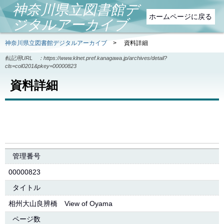
神奈川県立図書館デ
ホームページに戻る
ジタルアーカイブ
神奈川県立図書館デジタルアーカイブ
>
資料詳細
転記用URL ：
https://www.klnet.pref.kanagawa.jp/archives/detail?
cls=col0201&pkey=00000823
資料詳細
管理番号
00000823
タイトル
相州大山良辨橋 View of Oyama
ページ数