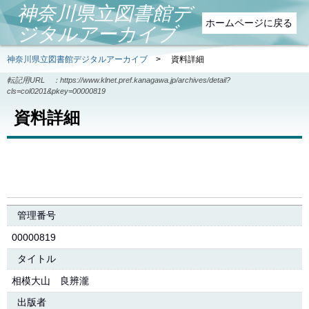
神奈川県立図書館デ
ホームページに戻る
ジタルアーカイブ
神奈川県立図書館デジタルアーカイブ
>
資料詳細
転記用URL ：
https://www.klnet.pref.kanagawa.jp/archives/detail?
cls=col0201&pkey=00000819
資料詳細
管理番号
00000819
タイトル
相模大山 良辨瀧
出版者