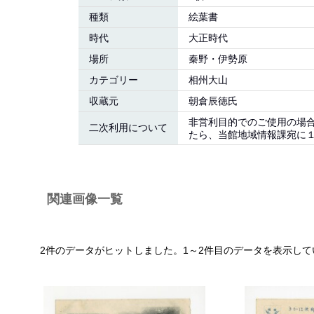
種類
絵葉書
時代
大正時代
場所
秦野・伊勢原
カテゴリー
相州大山
収蔵元
朝倉辰徳氏
非営利目的でのご使用の場
二次利用について
たら、当館地域情報課宛に１
関連画像一覧
2件のデータがヒットしました。1～2件目のデータを表示して