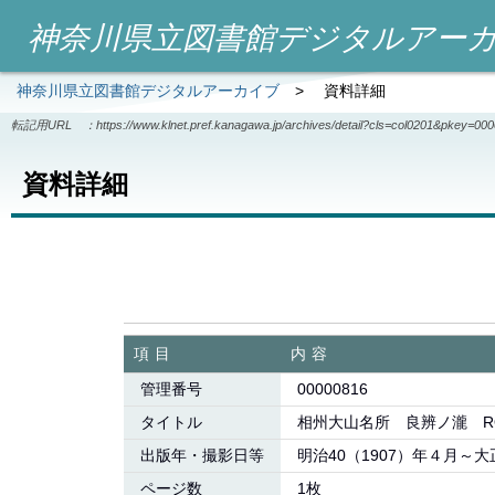
神奈川県立図書館デジタルアー
神奈川県立図書館デジタルアーカイブ
>
資料詳細
転記用URL ：
https://www.klnet.pref.kanagawa.jp/archives/detail?cls=col0201&pkey=00
資料詳細
項目
内容
管理番号
00000816
タイトル
相州大山名所 良辨ノ瀧 ROBE
出版年・撮影日等
明治40（1907）年４月～大
ページ数
1枚