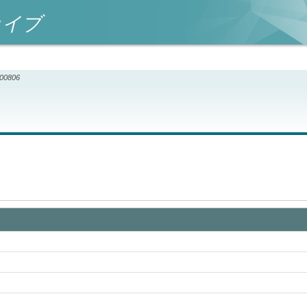
カイブ
000806