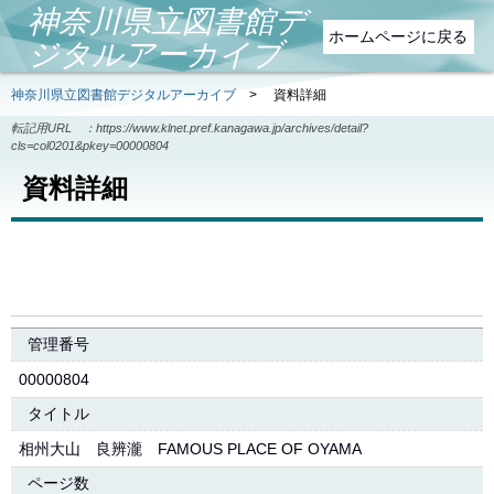
神奈川県立図書館デ
ホームページに戻る
ジタルアーカイブ
神奈川県立図書館デジタルアーカイブ
>
資料詳細
転記用URL ：
https://www.klnet.pref.kanagawa.jp/archives/detail?
cls=col0201&pkey=00000804
資料詳細
管理番号
00000804
タイトル
相州大山 良辨瀧 FAMOUS PLACE OF OYAMA
ページ数