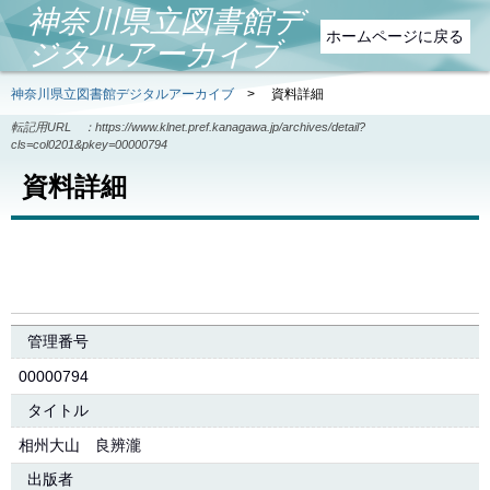
神奈川県立図書館デ
ホームページに戻る
ジタルアーカイブ
神奈川県立図書館デジタルアーカイブ
>
資料詳細
転記用URL ：
https://www.klnet.pref.kanagawa.jp/archives/detail?
cls=col0201&pkey=00000794
資料詳細
管理番号
00000794
タイトル
相州大山 良辨瀧
出版者