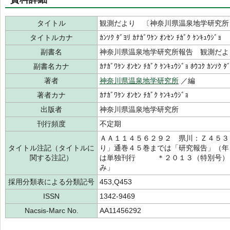
タイトル
観測だより 〔神奈川県温泉地学研究所
タイトルカナ
ｶﾝｿｸ ﾀﾞﾖﾘ ｶﾅｶﾞﾜｹﾝ ｵﾝｾﾝ ﾁｶﾞｸ ｹﾝｷｭｳｼﾞｮ
副書名
神奈川県温泉地学研究所報告 観測だよ
副書名カナ
ｶﾅｶﾞﾜｹﾝ ｵﾝｾﾝ ﾁｶﾞｸ ｹﾝｷｭｳｼﾞｮ ﾎｳｺｸ ｶﾝｿｸ ﾀ
著者
神奈川県温泉地学研究所
／編
著者カナ
ｶﾅｶﾞﾜｹﾝ ｵﾝｾﾝ ﾁｶﾞｸ ｹﾝｷｭｳｼﾞｮ
出版者
神奈川県温泉地学研究所
刊行頻度
不定期
ＡＡ１１４５６２９２ 県川：Ｚ４５
タイトル注記（タイトルに
り」通巻４５巻までは「研究報告」（年
関する注記）
は単独刊行 ＊２０１３（特別号）「
み」
採用分類表による分類記号
453,Q453
ISSN
1342-9469
Nacsis-Marc No.
AA11456292