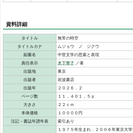
資料詳細
タイトル
無常の時空
タイトルカナ
ムジョウ ノ ジクウ
副書名
中世文学の思索と表現
責任表示
木下華子
／著
出版地
東京
出版者
岩波書店
出版年
２０２６．２
ページ数
１１，４０１，５ｐ
大きさ
２２ｃｍ
本体価格
１００００円
注記－書誌年譜年表
索引あり
１９７５年生まれ．２００６年東京大学