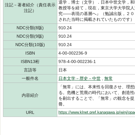
退学．博士（文学）．日本中世文学，和
注記－著者紹介（責任表示
教授等を経て，現在，東京大学大学院人
注記）
究――表現の基層へ』（勉誠出版，２０
された当時に掲載されていたものです）
NDC分類(8版)
910.24
NDC分類(9版)
910.24
NDC分類(10版)
910.24
ISBN
4-00-002236-9
ISBN13桁
978-4-00-002236-1
言語等
日本
一般件名
日本文学－歴史－中世
,
無常
「無常」には、本来性を回復させ、理想
る。危機と荒廃の時代において、創造性
内容紹介
を剔出することで、「無常」の観念を捉
冊。
URL
https://www.klnet.pref.kanagawa.jp/winj/op