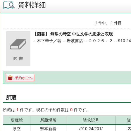
資料詳細
1 件中、 1 件目
【図書】 無常の時空 中世文学の思索と表現
-- 木下華子／著 -- 岩波書店 -- ２０２６．２ -- 910.24 -
予約かごへ
所蔵
所蔵は
1
件です。現在の予約件数は
0
件です。
所蔵館
所蔵場所
請求記号
資
県立
県本新着
/910.24/201/
2