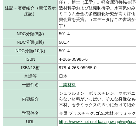
任）。博士（工学）。軽金属溶接協会理
注記－著者紹介（責任表示
造材料学および組織制御学。水蒸気のみ
注記）
ミニウム合金の多機能化研究が高く評価
興会賞を受賞。（本データはこの書籍が
す）
NDC分類(8版)
501.4
NDC分類(9版)
501.4
NDC分類(10版)
501.4
ISBN
4-265-05985-6
ISBN13桁
978-4-265-05985-0
言語等
日本
一般件名
工業材料
ジュラルミン、ポリスチレン、マホガニ
内容紹介
らない材料がいっぱい。そんな身近なも
木材、セラミックスの５つに分けて紹介
学習件名
金属,プラスチック,ゴム,木材,セラミッ
URL
https://www.klnet.pref.kanagawa.jp/winj/op