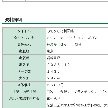
資料詳細
タイトル
みぢかな材料図鑑
タイトルカナ
ミジカ ナ ザイリョウ ズカン
責任表示
芹澤愛〔ほか〕
／監修
出版地
東京
出版者
岩崎書店
出版年
２０２５．１２
ページ数
１４３ｐ
大きさ
２９ｃｍ
本体価格
６５００円
注記－内容注記
目次： 金属． プラスチック． ゴム
注記－書誌年譜年表
索引あり
芝浦工業大学工学部材料工学科教授（大