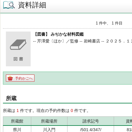
資料詳細
1 件中、 1 件目
【図書】 みぢかな材料図鑑
-- 芹澤愛〔ほか〕／監修 -- 岩崎書店 -- ２０２５．１２ -- 5
予約かごへ
所蔵
所蔵は
1
件です。現在の予約件数は
0
件です。
所蔵館
所蔵場所
請求記号
資
県川
川入門
/501.4/347/
81