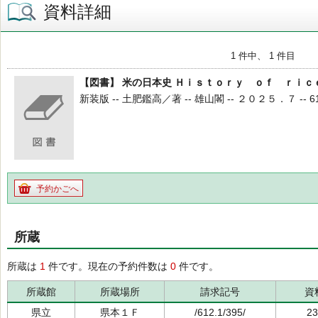
資料詳細
1 件中、 1 件目
【図書】 米の日本史 Ｈｉｓｔｏｒｙ ｏｆ ｒｉｃ
新装版 -- 土肥鑑高／著 -- 雄山閣 -- ２０２５．７ -- 612.
予約かごへ
所蔵
所蔵は
1
件です。現在の予約件数は
0
件です。
所蔵館
所蔵場所
請求記号
資
県立
県本１Ｆ
/612.1/395/
23