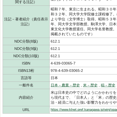
関する注記）
昭和７年、東京に生まれる。昭和３０年
和３２年、同大学大学院修士課程修了。
注記－著者紹介（責任表示
より学位（文学博士）取得。昭和５３年
注記）
年、同大学文学部教授。駒澤大学、日本
東文化大学教授退任。同大学名誉教授。
掲載されていたものです）
NDC分類(8版)
612.1
NDC分類(9版)
612.1
NDC分類(10版)
612.1
ISBN
4-639-03065-7
ISBN13桁
978-4-639-03065-2
言語等
日本
一般件名
日本－農業－歴史
,
米－歴史
,
稲－歴史
米は日本史の中でどのようにかかわりを
内容紹介
ら現代まで、「日本人」と「米」の歴史
治・経済に与えた強い影響力をわかりや
URL
https://www.klnet.pref.kanagawa.jp/winj/op