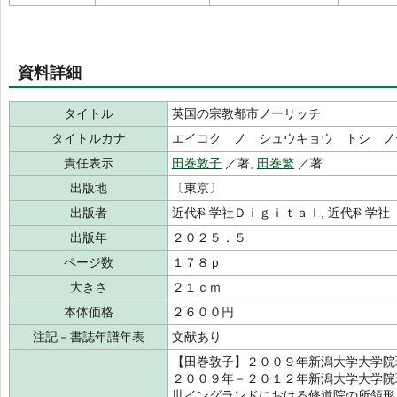
資料詳細
タイトル
英国の宗教都市ノーリッチ
タイトルカナ
エイコク ノ シュウキョウ トシ ノ
責任表示
田巻敦子
／著,
田巻繁
／著
出版地
〔東京〕
出版者
近代科学社Ｄｉｇｉｔａｌ, 近代科学
出版年
２０２５．５
ページ数
１７８ｐ
大きさ
２１ｃｍ
本体価格
２６００円
注記－書誌年譜年表
文献あり
【田巻敦子】２００９年新潟大学大学院
２００９年－２０１２年新潟大学大学院
世イングランドにおける修道院の所領形