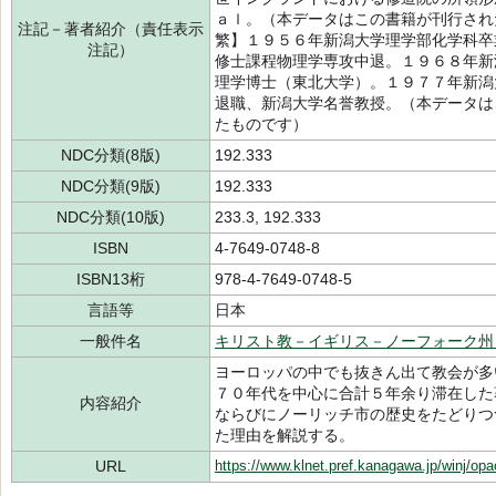
ａｌ。（本データはこの書籍が刊行され
注記－著者紹介（責任表示
繁】１９５６年新潟大学理学部化学科卒
注記）
修士課程物理学専攻中退。１９６８年新
理学博士（東北大学）。１９７７年新潟
退職、新潟大学名誉教授。（本データは
たものです）
NDC分類(8版)
192.333
NDC分類(9版)
192.333
NDC分類(10版)
233.3, 192.333
ISBN
4-7649-0748-8
ISBN13桁
978-4-7649-0748-5
言語等
日本
一般件名
キリスト教－イギリス－ノーフォーク州
ヨーロッパの中でも抜きん出て教会が多
７０年代を中心に合計５年余り滞在した
内容紹介
ならびにノーリッチ市の歴史をたどりつ
た理由を解説する。
URL
https://www.klnet.pref.kanagawa.jp/winj/op