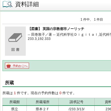
資料詳細
1 件中、 1 件目
【図書】 英国の宗教都市ノーリッチ
-- 田巻敦子／著 -- 近代科学社Ｄｉｇｉｔａｌ,近代科学社（販
233.3,192.333
予約かごへ
所蔵
所蔵は
1
件です。現在の予約件数は
0
件です。
所蔵館
所蔵場所
請求記号
資
県立
県本２Ｆ
/233.3/13/
23