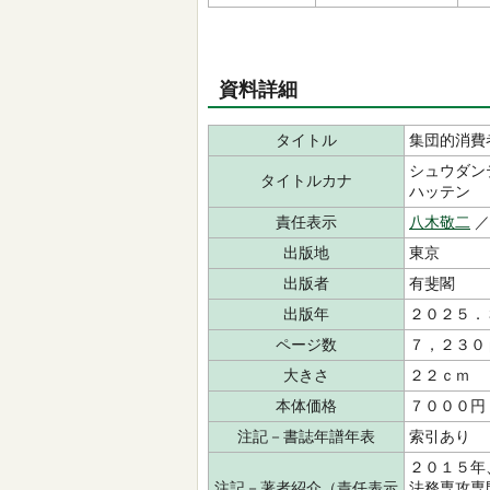
資料詳細
タイトル
集団的消費
シュウダン
タイトルカナ
ハッテン
責任表示
八木敬二
出版地
東京
出版者
有斐閣
出版年
２０２５．
ページ数
７，２３０
大きさ
２２ｃｍ
本体価格
７０００円
注記－書誌年譜年表
索引あり
２０１５年
注記－著者紹介（責任表示
法務専攻専