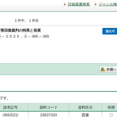
詳細蔵書検索
ジャンル検
1 件中、 1 件目
被害回復裁判の特異と発展
貸出可
- ２０２５．３ -- 365 -- 365
本棚へ
です。
請求記号
資料コード
資料区分
状態
/365/521/
23637333
図書
〇