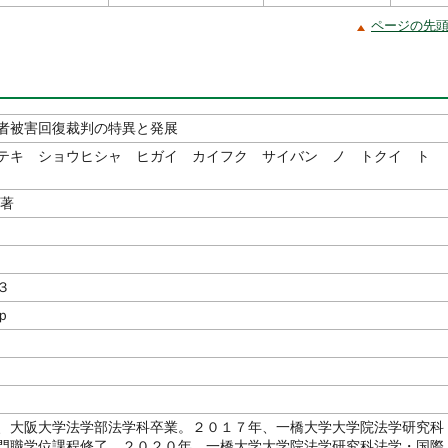
ページの先
者被害回復裁判の特異と発展
テキ ショウヒシャ ヒガイ カイフク サイバン ノ トクイ ト
／著
３
ｐ
、大阪大学法学部法学科卒業。２０１７年、一橋大学大学院法学研究科
門職学位課程修了。２０２０年、一橋大学大学院法学研究科法学・国際