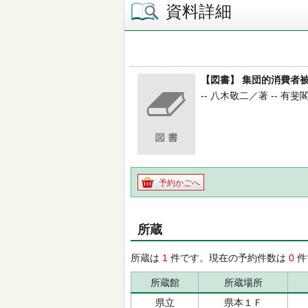
資料詳細
【図書】 集団的消費者
-- 八木敬二／著 -- 有斐閣 -
予約かごへ
所蔵
所蔵は
1
件です。現在の予約件数は
0
件
所蔵館
所蔵場所
県立
県本１Ｆ