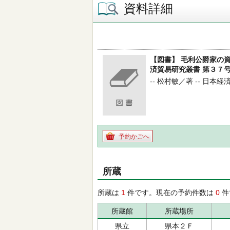
資料詳細
【図書】 毛利公爵家の
済貿易研究叢書 第３７
-- 松村敏／著 -- 日本経済評
予約かごへ
所蔵
所蔵は
1
件です。現在の予約件数は
0
件
所蔵館
所蔵場所
県立
県本２Ｆ