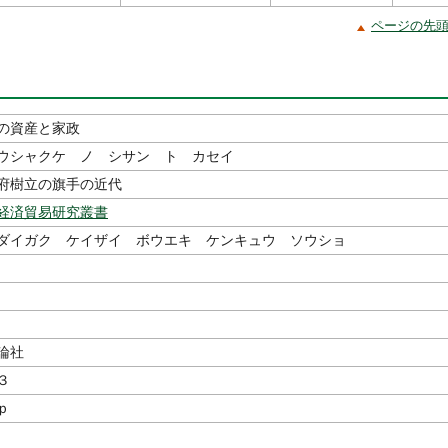
ページの先
の資産と家政
ウシャクケ ノ シサン ト カセイ
府樹立の旗手の近代
経済貿易研究叢書
ダイガク ケイザイ ボウエキ ケンキュウ ソウショ
著
評論社
３
ｐ