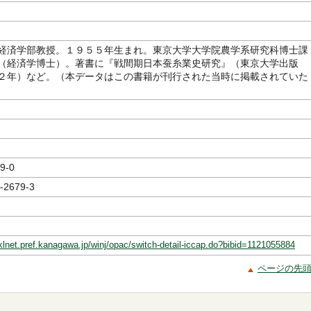
経済学部教授。１９５５年生まれ。東京大学大学院農学系研究科博士課
（経済学博士）。著書に『戦間期日本蚕糸業史研究』（東京大学出版
２年）など。（本データはこの書籍が刊行された当時に掲載されていた
9-0
-2679-3
klnet.pref.kanagawa.jp/winj/opac/switch-detail-iccap.do?bibid=1121055884
ページの先