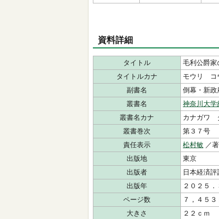
資料詳細
タイトル
毛利公爵家
タイトルカナ
モウリ コ
副書名
倒幕・新政
叢書名
神奈川大学
叢書名カナ
カナガワ 
叢書巻次
第３７号
責任表示
松村敏
／
出版地
東京
出版者
日本経済
出版年
２０２５．
ページ数
７，４５３
大きさ
２２ｃｍ