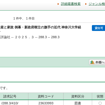
詳細蔵書検索
ジャンル検
1 件中、 1 件目
資産と家政 倒幕・新政府樹立の旗手の近代 神奈川大学経
貸出可
号
論社 -- ２０２５．３ -- 288.3 -- 288.3
本棚へ
です。
請求記号
資料コード
資料区分
状態
/288.3/410/
23633993
図書
〇