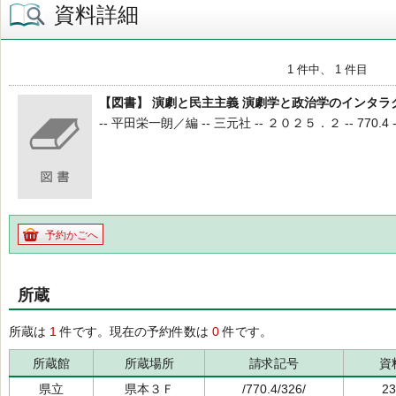
資料詳細
1 件中、 1 件目
【図書】 演劇と民主主義 演劇学と政治学のインタラ
-- 平田栄一朗／編 -- 三元社 -- ２０２５．２ -- 770.4 --
予約かごへ
所蔵
所蔵は
1
件です。現在の予約件数は
0
件です。
所蔵館
所蔵場所
請求記号
資
県立
県本３Ｆ
/770.4/326/
23