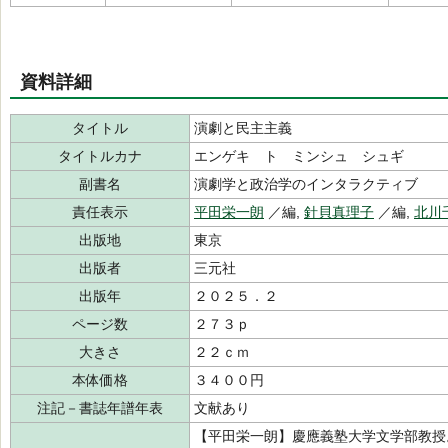
資料詳細
タイトル
演劇と民主主義
タイトルカナ
エンゲキ ト ミンシュ シュギ
副書名
演劇学と政治学のインタラクティブ
責任表示
平田栄一朗
／編,
針貝真理子
／編,
北川
出版地
東京
出版者
三元社
出版年
２０２５．２
ページ数
２７３ｐ
大きさ
２２ｃｍ
本体価格
３４００円
注記－書誌年譜年表
文献あり
【平田栄一朗】慶應義塾大学文学部教授