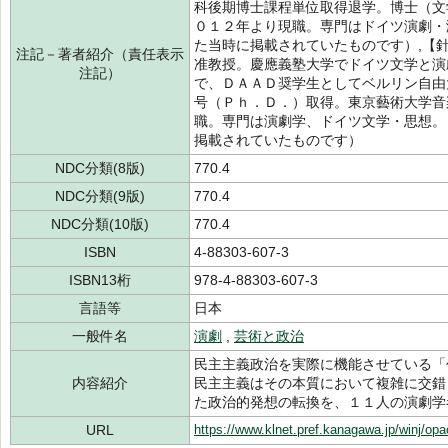
科後期博士課程単位取得退学。博士（文
０１２年より現職。専門はドイツ演劇・
た当時に掲載されていたものです）,【
注記－著者紹介（責任表示
准教授。慶應義塾大学でドイツ文学と演
注記）
で、ＤＡＡＤ奨学生としてベルリン自由
号（Ｐｈ．Ｄ．）取得。東京藝術大学音
職。専門は演劇学、ドイツ文学・思想。
掲載されていたものです）
NDC分類(8版)
770.4
NDC分類(9版)
770.4
NDC分類(10版)
770.4
ISBN
4-88303-607-3
ISBN13桁
978-4-88303-607-3
言語等
日本
一般件名
演劇
,
芸術と政治
民主主義政治を実際に機能させている「
内容紹介
民主主義はその本質において複雑に交錯
た政治的発想の転換を、１１人の演劇学
URL
https://www.klnet.pref.kanagawa.jp/winj/op