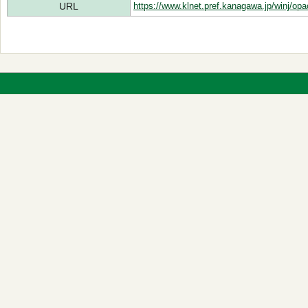
URL
https://www.klnet.pref.kanagawa.jp/winj/op