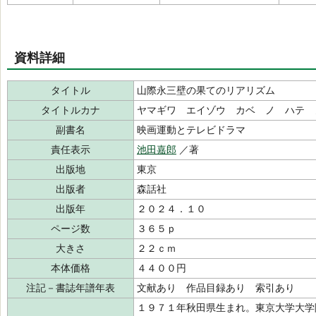
資料詳細
タイトル
山際永三壁の果てのリアリズム
タイトルカナ
ヤマギワ エイゾウ カベ ノ ハテ 
副書名
映画運動とテレビドラマ
責任表示
池田嘉郎
／著
出版地
東京
出版者
森話社
出版年
２０２４．１０
ページ数
３６５ｐ
大きさ
２２ｃｍ
本体価格
４４００円
注記－書誌年譜年表
文献あり 作品目録あり 索引あり
１９７１年秋田県生まれ。東京大学大学