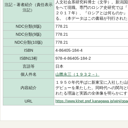
人文社会系研究科博士（文学）。新潟国
注記－著者紹介（責任表示
をへて現職。専門のロシア史研究では『
注記）
２０１７年）、『ロシアとは何ものか』
る。（本データはこの書籍が刊行された
NDC分類(8版)
778.21
NDC分類(9版)
778.21
NDC分類(10版)
778.21
ISBN
4-86405-184-4
ISBN13桁
978-4-86405-184-2
言語等
日本
個人件名
山際永三（１９３２－）
１９５０年代半ばに新東宝に入社した山
内容紹介
デビューを果たした。同時代への関与と
わたる理論と実践の全体像を明らかにす
URL
https://www.klnet.pref.kanagawa.jp/winj/op