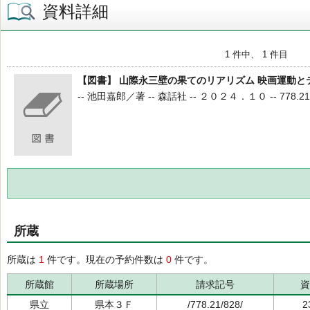
資料詳細
1 件中、 1 件目
【図書】 山際永三壁の果てのリアリズム 映画運動と
-- 池田嘉郎／著 -- 森話社 -- ２０２４．１０ -- 778.21 -
所蔵
所蔵は
1
件です。現在の予約件数は
0
件です。
所蔵館
所蔵場所
請求記号
資
県立
県本３Ｆ
/778.21/828/
2