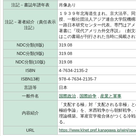
注記－書誌年譜年表
肖像あり
１９３９年北海道生まれ。京大法卒。同
授、一般社団法人アジア連合大学院機構
注記－著者紹介（責任表示
一路日本研究センター代表。専門はアメ
注記）
著書に『現代アメリカ外交序説』（創文
はこの書籍が刊行された当時に掲載され
NDC分類(8版)
319.08
NDC分類(9版)
319.08
NDC分類(10版)
319.08
ISBN
4-7634-2135-2
ISBN13桁
978-4-7634-2135-7
言語等
日本
一般件名
国際政治
,
国際紛争
,
産業と軍事
「支配する極」対「支配される非極」と
極紛争論」を、米西戦争から朝鮮戦争、
内容紹介
理論構築。軍産官学複合体がつくる冷戦
る。
URL
https://www.klnet.pref.kanagawa.jp/winj/op