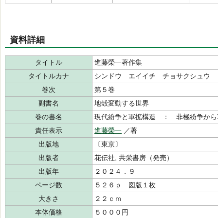
資料詳細
タイトル
進藤榮一著作集
タイトルカナ
シンドウ エイイチ チョサクシュウ
巻次
第５巻
副書名
地殻変動する世界
巻の書名
現代紛争と軍拡構造 ： 非極紛争から
責任表示
進藤榮一
／著
出版地
〔東京〕
出版者
花伝社, 共栄書房（発売）
出版年
２０２４．９
ページ数
５２６ｐ 図版１枚
大きさ
２２ｃｍ
本体価格
５０００円