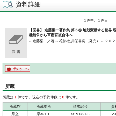
資料詳細
1 件中、 1 件目
【図書】 進藤榮一著作集 第５巻 地殻変動する世界
極紛争から軍産官複合体へ
-- 進藤榮一／著 -- 花伝社,共栄書房（発売） -- ２０２４．９ 
予約かごへ
所蔵
所蔵は
1
件です。現在の予約件数は
0
件です。
所蔵館
所蔵場所
請求記号
資
県立
県本１Ｆ
/319.08/7/5
23