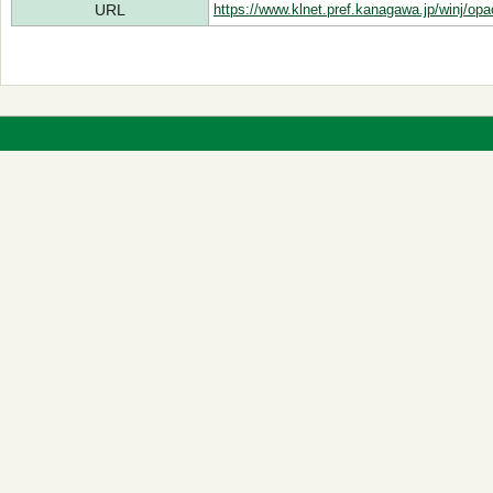
URL
https://www.klnet.pref.kanagawa.jp/winj/op