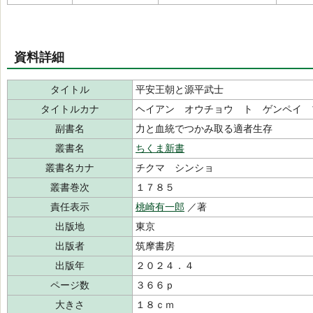
資料詳細
タイトル
平安王朝と源平武士
タイトルカナ
ヘイアン オウチョウ ト ゲンペイ 
副書名
力と血統でつかみ取る適者生存
叢書名
ちくま新書
叢書名カナ
チクマ シンショ
叢書巻次
１７８５
責任表示
桃崎有一郎
／著
出版地
東京
出版者
筑摩書房
出版年
２０２４．４
ページ数
３６６ｐ
大きさ
１８ｃｍ