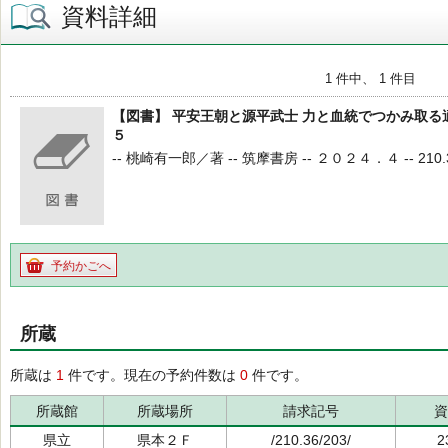
資料詳細
1 件中、 1 件目
【図書】 平安王朝と源平武士 力と血統でつかみ取る
５
-- 桃崎有一郎／著 -- 筑摩書房 -- ２０２４．４ -- 210.37 -
予約かごへ
所蔵
所蔵は
1
件です。現在の予約件数は
0
件です。
所蔵館
所蔵場所
請求記号
資
県立
県本２Ｆ
/210.36/203/
2