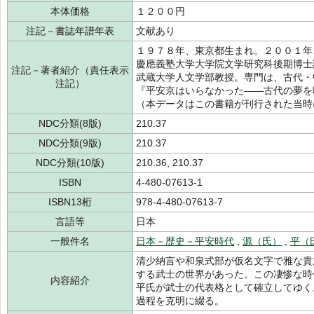
本体価格
１２００円
注記－書誌年譜年表
文献あり
１９７８年、東京都生まれ。２００１年
慶應義塾大学大学院文学研究科後期博士
注記－著者紹介（責任表示
武蔵大学人文学部教授。専門は、古代・
注記）
『平安京はいらなかった――古代の夢を
（本データはこの書籍が刊行された当時
NDC分類(8版)
210.37
NDC分類(9版)
210.37
NDC分類(10版)
210.36, 210.37
ISBN
4-480-07613-1
ISBN13桁
978-4-480-07613-7
言語等
日本
一般件名
日本－歴史－平安時代
,
源（氏）
,
平（
清少納言や和泉式部が仮名文字で雅な貴
する武士の世界があった。この凄惨な時
内容紹介
平氏が武士の代表格として確立してゆく
過程を克明に綴る。