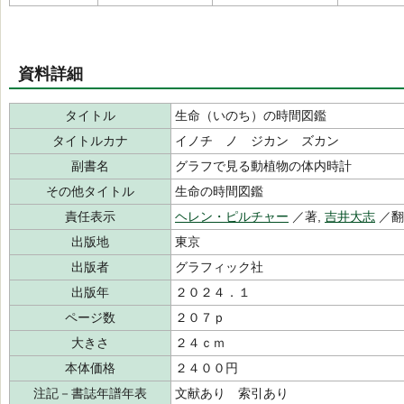
資料詳細
タイトル
生命（いのち）の時間図鑑
タイトルカナ
イノチ ノ ジカン ズカン
副書名
グラフで見る動植物の体内時計
その他タイトル
生命の時間図鑑
責任表示
ヘレン・ピルチャー
／著,
吉井大志
／翻
出版地
東京
出版者
グラフィック社
出版年
２０２４．１
ページ数
２０７ｐ
大きさ
２４ｃｍ
本体価格
２４００円
注記－書誌年譜年表
文献あり 索引あり