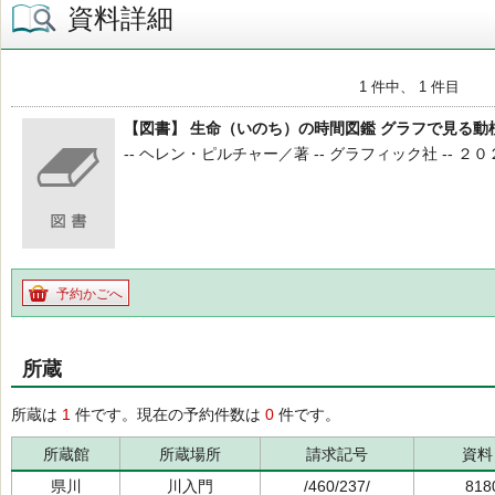
資料詳細
1 件中、 1 件目
【図書】 生命（いのち）の時間図鑑 グラフで見る動
-- ヘレン・ピルチャー／著 -- グラフィック社 -- ２０２４．１
予約かごへ
所蔵
所蔵は
1
件です。現在の予約件数は
0
件です。
所蔵館
所蔵場所
請求記号
資料
県川
川入門
/460/237/
818