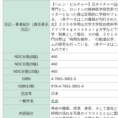
【ヘレン・ピルチャー】元ネイチャー誌
専門とし、ロンドンの精神医学研究所で
イターとなった後は定期的に学校やフェ
る。（本データはこの書籍が刊行された
注記－著者紹介（責任表示
志】２００６年岡山大学大学院自然科学
注記）
ドイツＲｅｇｅｎｓｂｕｒｇ大学などで
学・助教として着任。その後、２０１４
門分野は「時間生物学」「行動遺伝学」
ムの研究を行っている。（本データはこ
ものです）
NDC分類(8版)
460
NDC分類(9版)
460
NDC分類(10版)
460
ISBN
4-7661-3801-5
ISBN13桁
978-4-7661-3801-6
言語等
日本
一般件名
生命
寿命や睡眠、排泄、身長、そして進化と
内容紹介
時間の流れを写真やイラストとともに図