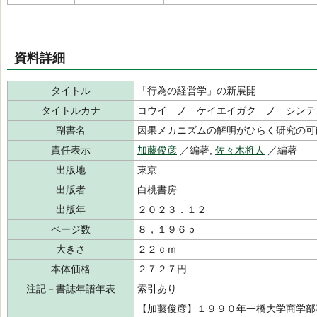
資料詳細
タイトル
「行為の経営学」の新展開
タイトルカナ
コウイ ノ ケイエイガク ノ シンテ
副書名
因果メカニズムの解明がひらく研究の可
責任表示
加藤俊彦
／編著,
佐々木将人
／編著
出版地
東京
出版者
白桃書房
出版年
２０２３．１２
ページ数
８，１９６ｐ
大きさ
２２ｃｍ
本体価格
２７２７円
注記－書誌年譜年表
索引あり
【加藤俊彦】１９９０年一橋大学商学部