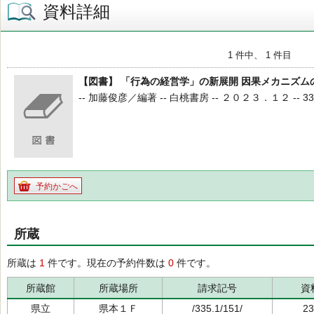
資料詳細
1 件中、 1 件目
【図書】 「行為の経営学」の新展開 因果メカニズ
-- 加藤俊彦／編著 -- 白桃書房 -- ２０２３．１２ -- 335.1
予約かごへ
所蔵
所蔵は
1
件です。現在の予約件数は
0
件です。
所蔵館
所蔵場所
請求記号
資
県立
県本１Ｆ
/335.1/151/
23