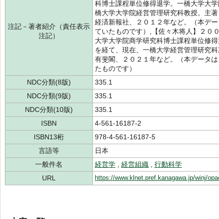
科博士課程単位修得退学。一橋大学大学
橋大学大学院経営管理研究科教授。主著
経済新報社、２０１２年など。（本デー
注記－著者紹介（責任表示
ていたものです）,【佐々木将人】２０
注記）
大学大学院商学研究科博士課程単位修得
を経て、現在、一橋大学経営管理研究科
有斐閣、２０２１年など。（本データは
たものです）
NDC分類(8版)
335.1
NDC分類(9版)
335.1
NDC分類(10版)
335.1
ISBN
4-561-16187-2
ISBN13桁
978-4-561-16187-5
言語等
日本
一般件名
経営学
,
経営組織
,
行動科学
URL
https://www.klnet.pref.kanagawa.jp/winj/op