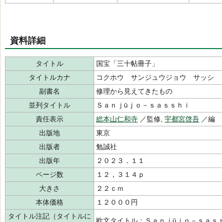
資料詳細
タイトル
国宝「三十帖冊子」
タイトルカナ
コクホウ サンジュウジョウ サッシ
副書名
修理から見えてきたもの
並列タイトル
Ｓａｎｊūｊｏ－ｓａｓｓｈｉ
責任表示
総本山仁和寺
／監修,
宇都宮啓吾
／編
出版地
東京
出版者
勉誠社
出版年
２０２３．１１
ページ数
１２，３１４ｐ
大きさ
２２ｃｍ
本体価格
１２０００円
タイトル注記（タイトルに
欧文タイトル：Ｓａｎｊūｊｏ－ｓａｓ