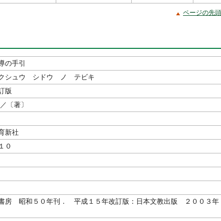
ページの先
導の手引
クシュウ シドウ ノ テビキ
訂版
／〔著〕
教育新社
１０
書房 昭和５０年刊． 平成１５年改訂版：日本文教出版 ２００３年