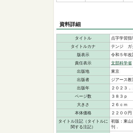
資料詳細
タイトル
点字学習指
タイトルカナ
テンジ ガ
版表示
令和５年改
責任表示
文部科学省
出版地
東京
出版者
ジアース
出版年
２０２３．
ページ数
３８３ｐ
大きさ
２６ｃｍ
本体価格
２２００円
タイトル注記（タイトルに
初版：東山
関する注記）
刊．