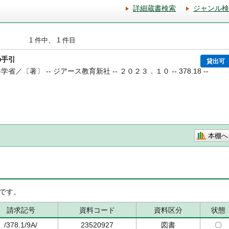
詳細蔵書検索
ジャンル検
1 件中、 1 件目
の手引
貸出可
省／〔著〕 -- ジアース教育新社 -- ２０２３．１０ -- 378.18 --
本棚へ
です。
請求記号
資料コード
資料区分
状態
/378.1/9A/
23520927
図書
〇