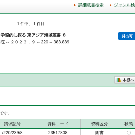
詳細蔵書検索
ジャンル検
1 件中、 1 件目
学際的に探る 東アジア海域叢書 ８
貸出可
-- ２０２３．９ -- 220 -- 383.889
本棚へ
です。
請求記号
資料コード
資料区分
状態
/220/239/8
23517808
図書
〇