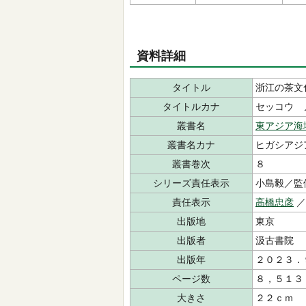
資料詳細
タイトル
浙江の茶文
タイトルカナ
セッコウ 
叢書名
東アジア海
叢書名カナ
ヒガシアジ
叢書巻次
８
シリーズ責任表示
小島毅／監
責任表示
高橋忠彦
出版地
東京
出版者
汲古書院
出版年
２０２３．
ページ数
８，５１３
大きさ
２２ｃｍ