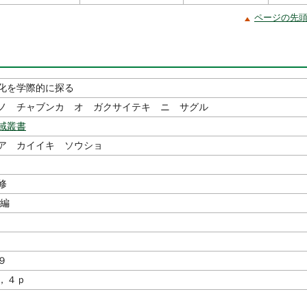
ページの先
化を学際的に探る
ノ チャブンカ オ ガクサイテキ ニ サグル
域叢書
ア カイイキ ソウショ
修
／編
９
，４ｐ