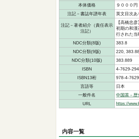
本体価格
９０００円
注記－書誌年譜年表
英文目次あ
【高橋忠彦
注記－著者紹介（責任表示
初期の和漢
注記）
行された当
NDC分類(8版)
383.8
NDC分類(9版)
220, 383.
NDC分類(10版)
383.889
ISBN
4-7629-294
ISBN13桁
978-4-7629
言語等
日本
一般件名
中国茶－歴
URL
https://www.
内容一覧