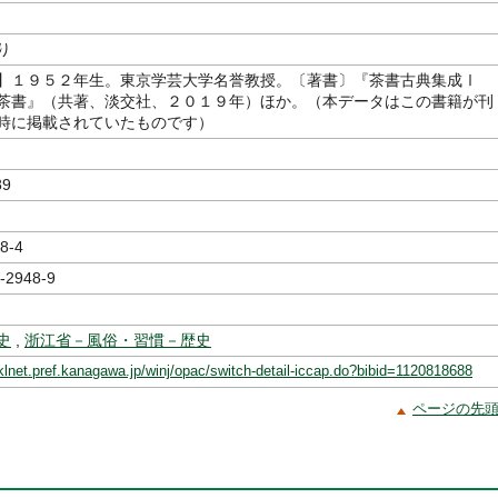
り
】１９５２年生。東京学芸大学名誉教授。〔著書〕『茶書古典集成Ⅰ
茶書』（共著、淡交社、２０１９年）ほか。（本データはこの書籍が刊
時に掲載されていたものです）
889
8-4
-2948-9
史
,
浙江省－風俗・習慣－歴史
klnet.pref.kanagawa.jp/winj/opac/switch-detail-iccap.do?bibid=1120818688
ページの先